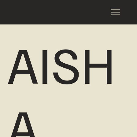
spazio cavea
AISH
A