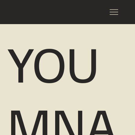
spazio cavea
YOU
MNA