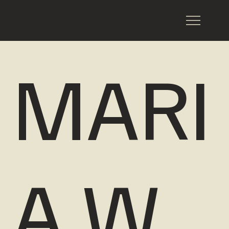
spazio cavea
MARI
A W