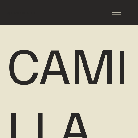
spazio cavea
CAMI
LLA