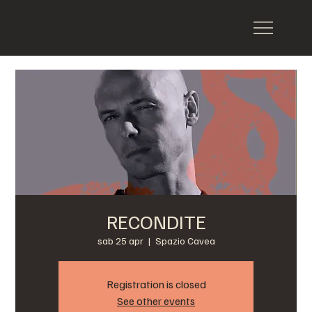
spazio cavea
RECONDITE
sab 25 apr
  |  
Spazio Cavea
Registration is closed
See other events