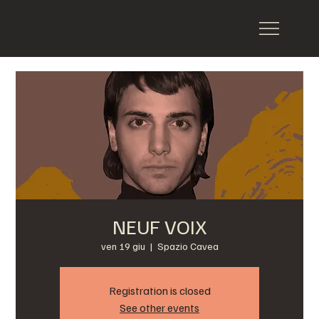
spazio cavea
NEUF VOIX
ven 19 giu
  |  
Spazio Cavea
Registration is closed
See other events