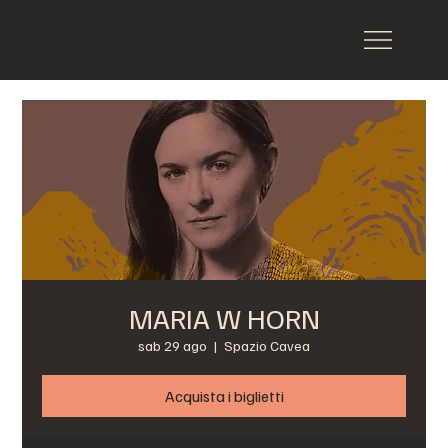
spazio cavea
MARIA W HORN
sab 29 ago
  |  
Spazio Cavea
Acquista i biglietti