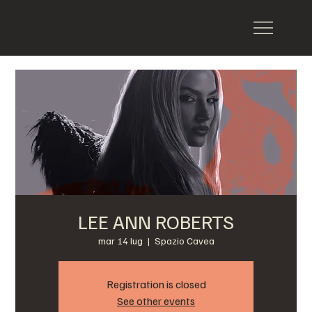
spazio cavea
LEE ANN ROBERTS
mar 14 lug
  |  
Spazio Cavea
Registration is closed
See other events