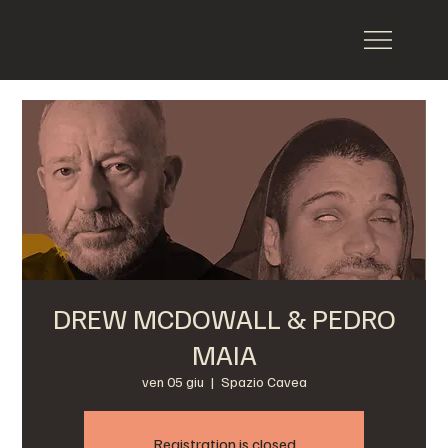
spazio cavea
DREW MCDOWALL & PEDRO
MAIA
ven 05 giu
  |  
Spazio Cavea
Registration is closed