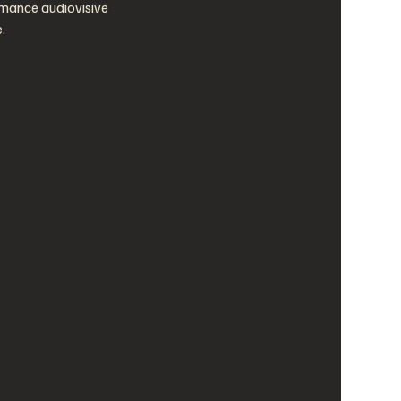
rmance audiovisive 
.