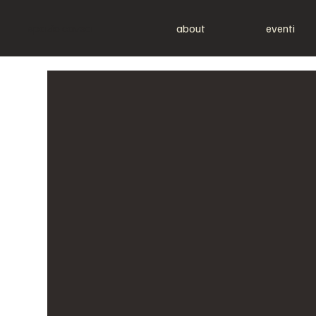
spazio cavea
about
eventi